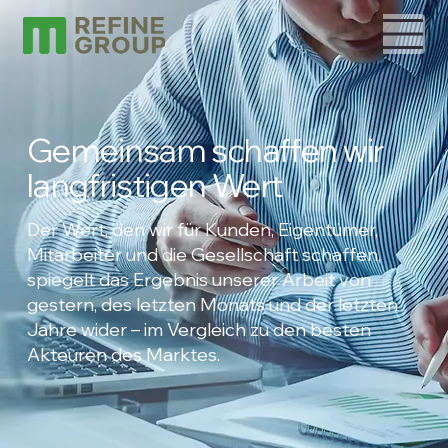
Gemeinsam schaffen wir
langfristigen Wert
Der Wert, den wir für Kunden, Eigentümer,
Mitarbeiter und die Gesellschaft schaffen,
spiegelt das Ergebnis unserer Arbeit von
gestern, des letzten Monats und der letzten
Jahre wider – im Vergleich zu den besten
Akteuren des Marktes.