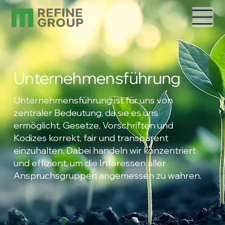
Unternehmensführung
Unternehmensführung ist für uns von
zentraler Bedeutung, da sie es uns
ermöglicht, Gesetze, Vorschriften und
Kodizes korrekt, fair und transparent
einzuhalten. Dabei handeln wir konzentriert
und effizient, um die Interessen aller
Anspruchsgruppen angemessen zu wahren.