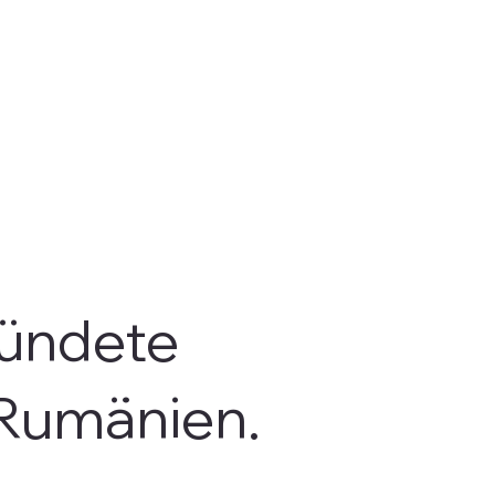
ründete
 Rumänien.