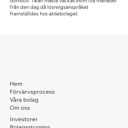
domstol. Talan måste väckas inom två månader
från den dag då lösningsanspråket
framställdes hos aktiebolaget.
Hem
Förvärvsprocess
Våra bolag
Om oss
Investorer
Bolagsstyrning