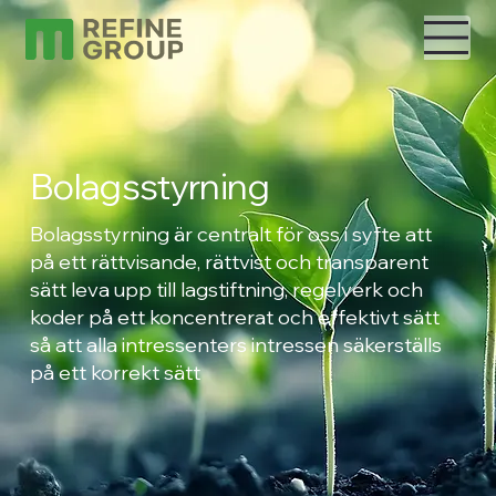
Bolagsstyrning
Bolagsstyrning är centralt för oss i syfte att
på ett rättvisande, rättvist och transparent
sätt leva upp till lagstiftning, regelverk och
koder på ett koncentrerat och effektivt sätt
så att alla intressenters intressen säkerställs
på ett korrekt sätt